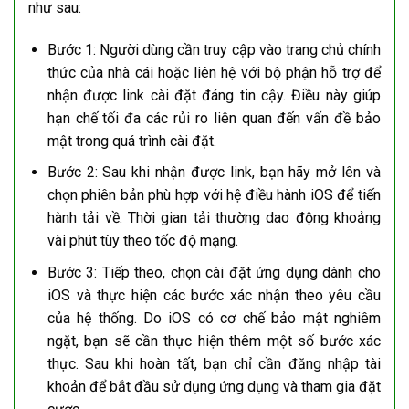
như sau:
Bước 1: Người dùng cần truy cập vào trang chủ chính
thức của nhà cái hoặc liên hệ với bộ phận hỗ trợ để
nhận được link cài đặt đáng tin cậy. Điều này giúp
hạn chế tối đa các rủi ro liên quan đến vấn đề bảo
mật trong quá trình cài đặt.
Bước 2: Sau khi nhận được link, bạn hãy mở lên và
chọn phiên bản phù hợp với hệ điều hành iOS để tiến
hành tải về. Thời gian tải thường dao động khoảng
vài phút tùy theo tốc độ mạng.
Bước 3: Tiếp theo, chọn cài đặt ứng dụng dành cho
iOS và thực hiện các bước xác nhận theo yêu cầu
của hệ thống. Do iOS có cơ chế bảo mật nghiêm
ngặt, bạn sẽ cần thực hiện thêm một số bước xác
thực. Sau khi hoàn tất, bạn chỉ cần đăng nhập tài
khoản để bắt đầu sử dụng ứng dụng và tham gia đặt