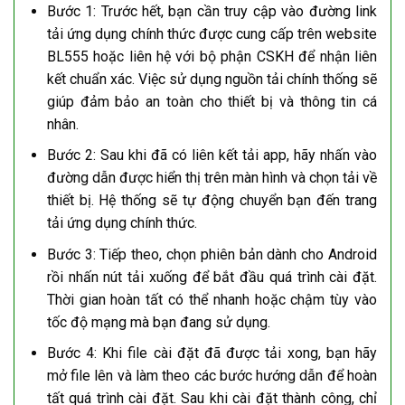
Bước 1: Trước hết, bạn cần truy cập vào đường link
tải ứng dụng chính thức được cung cấp trên website
BL555 hoặc liên hệ với bộ phận CSKH để nhận liên
kết chuẩn xác. Việc sử dụng nguồn tải chính thống sẽ
giúp đảm bảo an toàn cho thiết bị và thông tin cá
nhân.
Bước 2: Sau khi đã có liên kết tải app, hãy nhấn vào
đường dẫn được hiển thị trên màn hình và chọn tải về
thiết bị. Hệ thống sẽ tự động chuyển bạn đến trang
tải ứng dụng chính thức.
Bước 3: Tiếp theo, chọn phiên bản dành cho Android
rồi nhấn nút tải xuống để bắt đầu quá trình cài đặt.
Thời gian hoàn tất có thể nhanh hoặc chậm tùy vào
tốc độ mạng mà bạn đang sử dụng.
Bước 4: Khi file cài đặt đã được tải xong, bạn hãy
mở file lên và làm theo các bước hướng dẫn để hoàn
tất quá trình cài đặt. Sau khi cài đặt thành công, chỉ