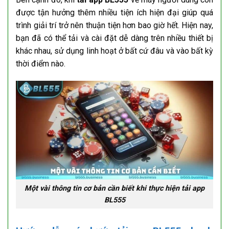
được tận hưởng thêm nhiều tiện ích hiện đại giúp quá
trình giải trí trở nên thuận tiện hơn bao giờ hết. Hiện nay,
bạn đã có thể tải và cài đặt dễ dàng trên nhiều thiết bị
khác nhau, sử dụng linh hoạt ở bất cứ đâu và vào bất kỳ
thời điểm nào.
Một vài thông tin cơ bản cần biết khi thực hiện tải app
BL555