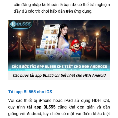
cần đăng nhập tài khoản là bạn đã có thể trải nghiệm
đầy đủ các trò chơi hấp dẫn trên ứng dụng.
Các bước tải app BL555 chi tiết nhất cho HĐH Android
Tải app BL555 cho iOS
Với các thiết bị iPhone hoặc iPad sử dụng HĐH iOS,
quy trình
tải app BL555
cũng khá đơn giản và gần
giống với Android, tuy nhiên có một vài điểm khác biệt