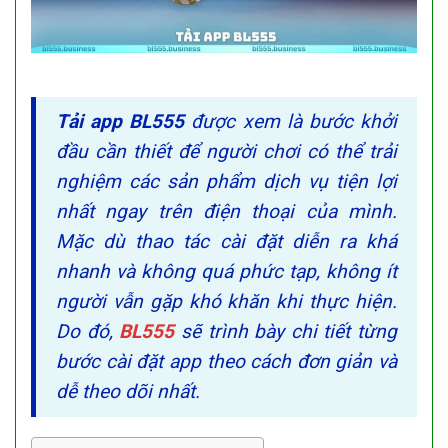
Tải app BL555
được xem là bước khởi
đầu cần thiết để người chơi có thể trải
nghiệm các sản phẩm dịch vụ tiện lợi
nhất ngay trên điện thoại của mình.
Mặc dù thao tác cài đặt diễn ra khá
nhanh và không quá phức tạp, không ít
người vẫn gặp khó khăn khi thực hiện.
Do đó,
BL555
sẽ trình bày chi tiết từng
bước cài đặt app theo cách đơn giản và
dễ theo dõi nhất.