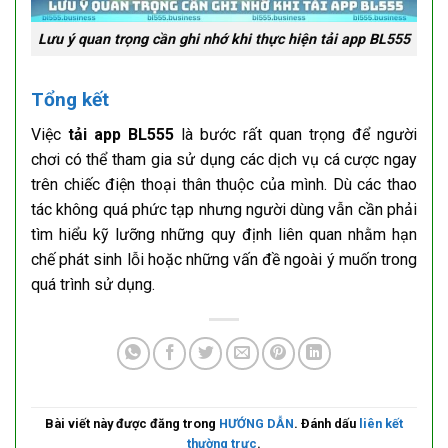
Lưu ý quan trọng cần ghi nhớ khi thực hiện tải app BL555
Tổng kết
Việc
tải app BL555
là bước rất quan trọng để người
chơi có thể tham gia sử dụng các dịch vụ cá cược ngay
trên chiếc điện thoại thân thuộc của mình. Dù các thao
tác không quá phức tạp nhưng người dùng vẫn cần phải
tìm hiểu kỹ lưỡng những quy định liên quan nhằm hạn
chế phát sinh lỗi hoặc những vấn đề ngoài ý muốn trong
quá trình sử dụng.
Bài viết này được đăng trong
HƯỚNG DẪN
. Đánh dấu
liên kết
thường trực
.