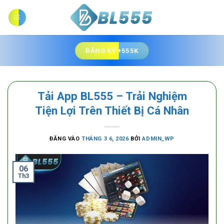
Bỏ
qua
nội
dung
ĐĂNG KÝ +555K
Tải App BL555 – Trải Nghiệm
Tiện Lợi Trên Thiết Bị Cá Nhân
ĐĂNG VÀO
THÁNG 3 6, 2026
BỞI
ADMIN_WP
06
Th3