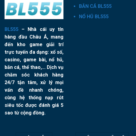
BẮN CÁ BL555
NỔ HŨ BL555
BL555
–
Nhà cái uy tín
hàng đầu Châu Á
, mang
đến kho game giải trí
trực tuyến đa dạng: xổ số,
casino, game bài, nổ hũ,
bắn cá, thể thao,... Dịch vụ
chăm sóc khách hàng
24/7 tận tâm, xử lý mọi
vấn đề nhanh chóng,
cùng hệ thống nạp rút
siêu tốc được đánh giá 5
sao từ cộng đồng.