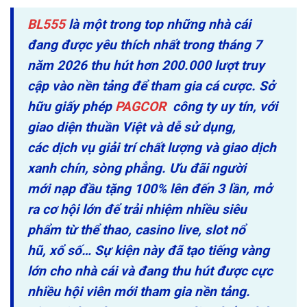
BL555
là một trong top những nhà cái
đang được yêu thích nhất trong tháng 7
năm 2026 thu hút hơn
200.000 lượt truy
cập
vào nền tảng để tham gia cá cược. Sở
hữu giấy phép
PAGCOR
công ty uy tín, với
giao diện thuần Việt
và dễ sử dụng,
các
dịch vụ giải trí chất lượng
và
giao dịch
xanh chín
,
sòng phẳng
. Ưu đãi người
mới
nạp đầu tặng 100%
lên đến 3 lần, mở
ra cơ hội lớn để trải nhiệm nhiều siêu
phẩm từ
thể thao
,
casino live
,
slot nổ
hũ
,
xổ số
… Sự kiện này đã tạo tiếng vàng
lớn cho nhà cái và đang thu hút được cực
nhiều hội viên mới tham gia nền tảng.